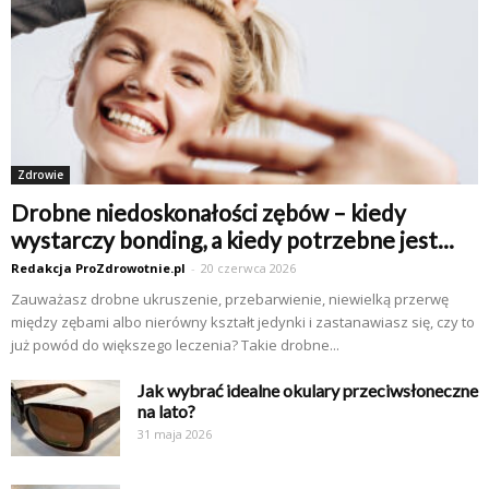
Zdrowie
Drobne niedoskonałości zębów – kiedy
wystarczy bonding, a kiedy potrzebne jest...
Redakcja ProZdrowotnie.pl
-
20 czerwca 2026
Zauważasz drobne ukruszenie, przebarwienie, niewielką przerwę
między zębami albo nierówny kształt jedynki i zastanawiasz się, czy to
już powód do większego leczenia? Takie drobne...
Jak wybrać idealne okulary przeciwsłoneczne
na lato?
31 maja 2026