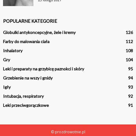
POPULARNE KATEGORIE
Globulki antykoncepcyjne, żele i kremy
126
Farby do malowania ciała
112
Inhalatory
108
Gry
104
Leki i preparaty na grzybicę paznokci i skóry
95
Grzebienie na wszy i gnidy
94
Igły
93
Intubacja, respiratory
92
Leki przeciwgorączkowe
91
© prozdrowotnie.pl