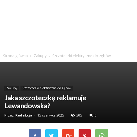
Strona główna
Zakupy
Szczoteczki elektryczne do zębów
Zakupy
Szczoteczki elektryczne do zębów
Jaka szczoteczkę reklamuje
Lewandowska?
Przez
Redakcja
-
15 czerwca 2025
305
0