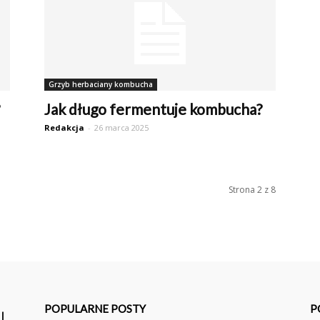
Grzyb herbaciany kombucha
Jak długo fermentuje kombucha?
Redakcja
-
26 marca 2025
Strona 2 z 8
POPULARNE POSTY
P