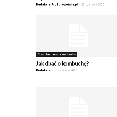
Redakcja ProZdrowotnie.pl
-
23 czerwca 2025
Grzyb herbaciany kombucha
Jak dbać o kombuchę?
Redakcja
-
13 czerwca 2025