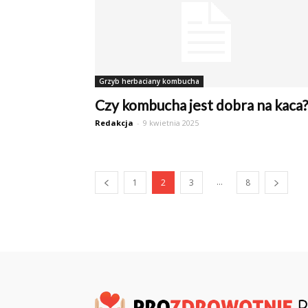
Grzyb herbaciany kombucha
Czy kombucha jest dobra na kaca?
Redakcja
-
9 kwietnia 2025
...
1
2
3
8