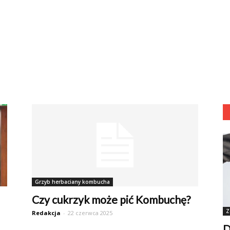
Grzyb herbaciany kombucha
Czy cukrzyk może pić Kombuchę?
Z
Redakcja
-
22 czerwca 2025
D