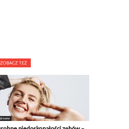
ZOBACZ TEŻ
drowie
robne niedoskonałości zębów –