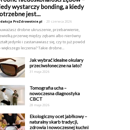
iedy wystarczy bonding, a kiedy
otrzebne jest...
dakcja ProZdrowotnie.pl
-
20 czerwca 2026
uważasz drobne ukruszenie, przebarwienie,
ewielką przerwę między zębami albo nierówny
ztałt jedynki i zastanawiasz się, czy to już powód
 większego leczenia? Takie drobne...
Jak wybrać idealne okulary
przeciwsłoneczne na lato?
31 maja 2026
Tomografia ucha –
nowoczesna diagnostyka
CBCT
28 maja 2026
Ekologiczny ocet jabłkowy –
naturalny skarb tradycji,
zdrowia i nowoczesnej kuchni