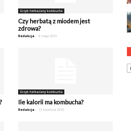
Grzyb herbaciany kombucha
Czy herbatą z miodem jest
zdrowa?
Redakcja
-
8 maja 2025
Ka
Grzyb herbaciany kombucha
?
Ile kalorii ma kombucha?
Redakcja
-
13 kwietnia 2025