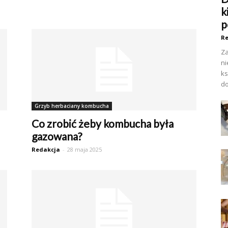
k
p
Re
Za
ni
ks
do
Grzyb herbaciany kombucha
Co zrobić żeby kombucha była
gazowana?
Redakcja
-
28 maja 2025