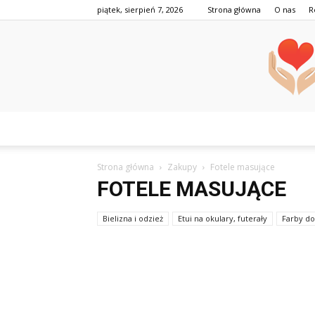
piątek, sierpień 7, 2026
Strona główna
O nas
R
Strona główna
Zakupy
Fotele masujące
FOTELE MASUJĄCE
Bielizna i odzież
Etui na okulary, futerały
Farby do