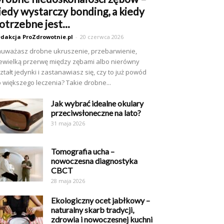
iedy wystarczy bonding, a kiedy
otrzebne jest...
dakcja ProZdrowotnie.pl
-
20 czerwca 2026
uważasz drobne ukruszenie, przebarwienie,
ewielką przerwę między zębami albo nierówny
ztałt jedynki i zastanawiasz się, czy to już powód
 większego leczenia? Takie drobne...
Jak wybrać idealne okulary
przeciwsłoneczne na lato?
31 maja 2026
Tomografia ucha –
nowoczesna diagnostyka
CBCT
28 maja 2026
Ekologiczny ocet jabłkowy –
naturalny skarb tradycji,
zdrowia i nowoczesnej kuchni