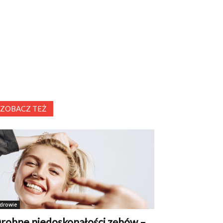
ZOBACZ TEŻ
drowie
robne niedoskonałości zębów –