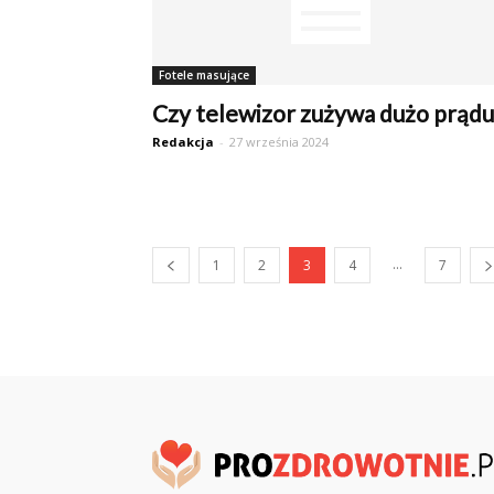
Fotele masujące
Czy telewizor zużywa dużo prądu
Redakcja
-
27 września 2024
...
1
2
3
4
7