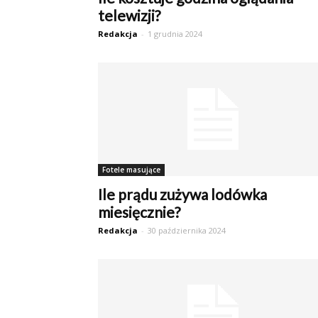
telewizji?
Redakcja
-
1 grudnia 2024
Fotele masujące
Ile prądu zużywa lodówka
miesięcznie?
Redakcja
-
30 października 2024