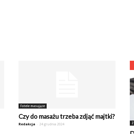
Fotele masujące
Czy do masażu trzeba zdjąć majtki?
Z
Redakcja
-
24 grudnia 2024
D