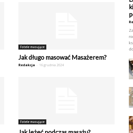
k
p
Re
Za
ni
ks
Fotele masujące
do
Jak długo masować Masażerem?
Redakcja
-
16 grudnia 2024
Fotele masujące
Jak leżeć podczas masażu?