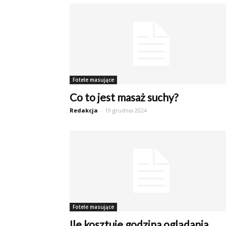
Fotele masujące
Co to jest masaż suchy?
Redakcja
-
19 grudnia 2024
Fotele masujące
Ile kosztuje godzina oglądania