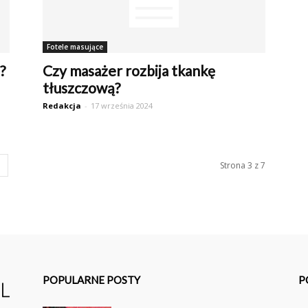
Fotele masujące
?
Czy masażer rozbija tkankę
tłuszczową?
Redakcja
-
17 września 2024
Strona 3 z 7
POPULARNE POSTY
P