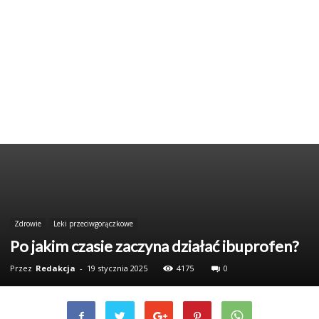
Zdrowie
Leki przeciwgorączkowe
Po jakim czasie zaczyna działać ibuprofen?
Przez
Redakcja
-
19 stycznia 2025
4175
0