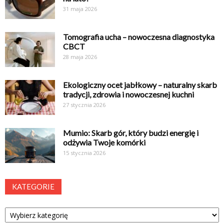
31 maja 2026
Tomografia ucha – nowoczesna diagnostyka
CBCT
28 maja 2026
Ekologiczny ocet jabłkowy – naturalny skarb
tradycji, zdrowia i nowoczesnej kuchni
27 stycznia 2026
Mumio: Skarb gór, który budzi energię i
odżywia Twoje komórki
15 stycznia 2026
KATEGORIE
Kategorie