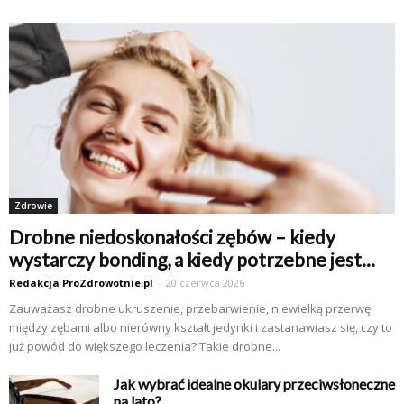
Zdrowie
Drobne niedoskonałości zębów – kiedy
wystarczy bonding, a kiedy potrzebne jest...
Redakcja ProZdrowotnie.pl
-
20 czerwca 2026
Zauważasz drobne ukruszenie, przebarwienie, niewielką przerwę
między zębami albo nierówny kształt jedynki i zastanawiasz się, czy to
już powód do większego leczenia? Takie drobne...
Jak wybrać idealne okulary przeciwsłoneczne
na lato?