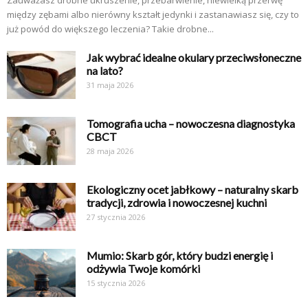
Zauważasz drobne ukruszenie, przebarwienie, niewielką przerwę
między zębami albo nierówny kształt jedynki i zastanawiasz się, czy to
już powód do większego leczenia? Takie drobne...
Jak wybrać idealne okulary przeciwsłoneczne
na lato?
31 maja 2026
Tomografia ucha – nowoczesna diagnostyka
CBCT
28 maja 2026
Ekologiczny ocet jabłkowy – naturalny skarb
tradycji, zdrowia i nowoczesnej kuchni
27 stycznia 2026
Mumio: Skarb gór, który budzi energię i
odżywia Twoje komórki
15 stycznia 2026