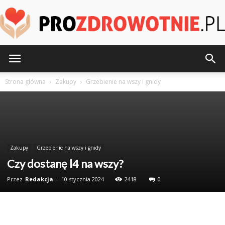
ProZdrowotnie.pl
Strona główna
Zakupy
Grzebienie na wszy i gnidy
Zakupy
Grzebienie na wszy i gnidy
Czy dostanę l4 na wszy?
Przez
Redakcja
-
10 stycznia 2024
2418
0