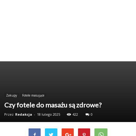
Zakupy
Fotele masujące
Czy fotele do masażu są zdrowe?
Przez
Redakcja
-
18 lutego 2025
422
0