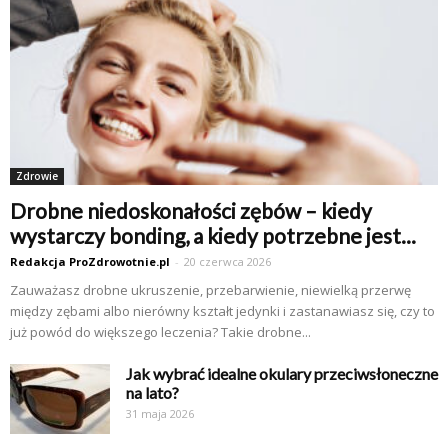
Zdrowie
Drobne niedoskonałości zębów – kiedy
wystarczy bonding, a kiedy potrzebne jest...
Redakcja ProZdrowotnie.pl
-
20 czerwca 2026
Zauważasz drobne ukruszenie, przebarwienie, niewielką przerwę
między zębami albo nierówny kształt jedynki i zastanawiasz się, czy to
już powód do większego leczenia? Takie drobne...
Jak wybrać idealne okulary przeciwsłoneczne
na lato?
31 maja 2026