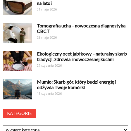
na lato?
31 maja 2026
Tomografia ucha – nowoczesna diagnostyka
CBCT
28 maja 2026
Ekologiczny ocet jabłkowy – naturalny skarb
tradycji, zdrowia i nowoczesnej kuchni
27 stycznia 2026
Mumio: Skarb gór, który budzi energię i
odżywia Twoje komórki
15 stycznia 2026
KATEGORIE
Kategorie