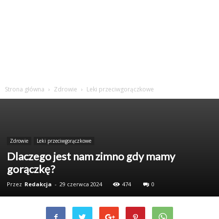
Strona główna
Zdrowie
Leki przeciwgorączkowe
Zdrowie
Leki przeciwgorączkowe
Dlaczego jest nam zimno gdy mamy
gorączkę?
Przez
Redakcja
-
29 czerwca 2024
474
0