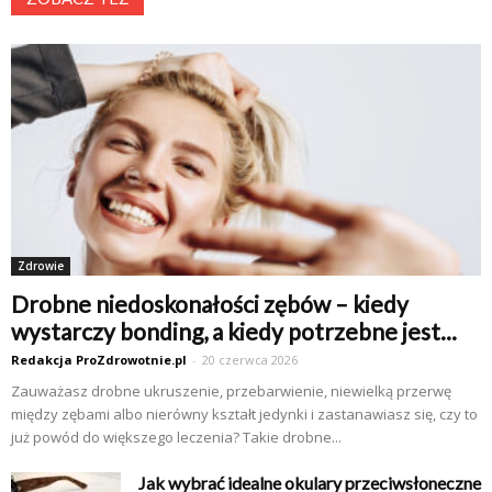
Zdrowie
Drobne niedoskonałości zębów – kiedy
wystarczy bonding, a kiedy potrzebne jest...
Redakcja ProZdrowotnie.pl
-
20 czerwca 2026
Zauważasz drobne ukruszenie, przebarwienie, niewielką przerwę
między zębami albo nierówny kształt jedynki i zastanawiasz się, czy to
już powód do większego leczenia? Takie drobne...
Jak wybrać idealne okulary przeciwsłoneczne