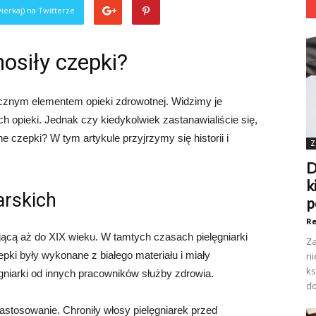
ierkaj) na Twitterze
nosiły czepki?
ącznym elementem opieki zdrowotnej. Widzimy je
h opieki. Jednak czy kiedykolwiek zastanawialiście się,
e czepki? W tym artykule przyjrzymy się historii i
Z
D
k
arskich
p
Re
gającą aż do XIX wieku. W tamtych czasach pielęgniarki
Za
pki były wykonane z białego materiału i miały
ni
ks
ęgniarki od innych pracowników służby zdrowia.
do
stosowanie. Chroniły włosy pielęgniarek przed