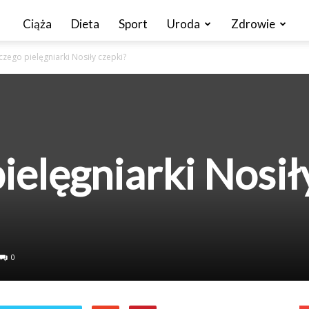
Ciąża
Dieta
Sport
Uroda
Zdrowie
czego pielęgniarki Nosiły czepki?
ielęgniarki Nosił
0