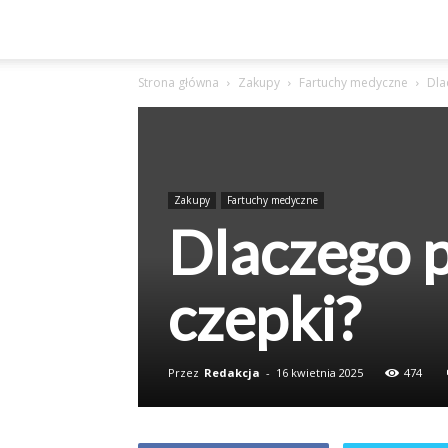
Strona główna
Zakupy
Fartuchy medyczne
Dla
Zakupy
Fartuchy medyczne
Dlaczego p
czepki?
Przez
Redakcja
-
16 kwietnia 2025
474