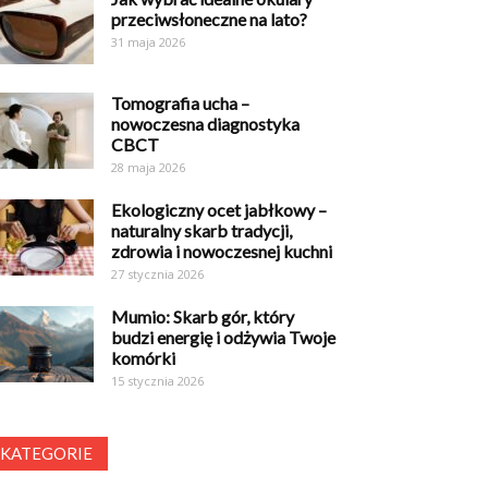
przeciwsłoneczne na lato?
31 maja 2026
Tomografia ucha –
nowoczesna diagnostyka
CBCT
28 maja 2026
Ekologiczny ocet jabłkowy –
naturalny skarb tradycji,
zdrowia i nowoczesnej kuchni
27 stycznia 2026
Mumio: Skarb gór, który
budzi energię i odżywia Twoje
komórki
15 stycznia 2026
KATEGORIE