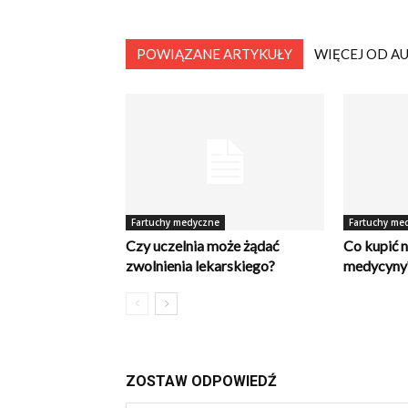
POWIĄZANE ARTYKUŁY
WIĘCEJ OD A
Fartuchy medyczne
Fartuchy me
Czy uczelnia może żądać
Co kupić 
zwolnienia lekarskiego?
medycyny
ZOSTAW ODPOWIEDŹ