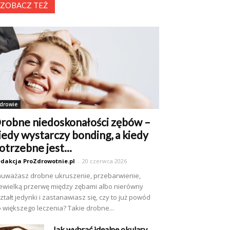
ZOBACZ TEŻ
drowie
robne niedoskonałości zębów –
iedy wystarczy bonding, a kiedy
otrzebne jest...
dakcja ProZdrowotnie.pl
-
20 czerwca 2026
uważasz drobne ukruszenie, przebarwienie,
ewielką przerwę między zębami albo nierówny
ztałt jedynki i zastanawiasz się, czy to już powód
 większego leczenia? Takie drobne...
Jak wybrać idealne okulary