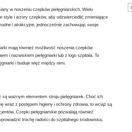
Ka
any w noszeniu czepków pielęgniarskich. Wielu
tyle i wzory czepków, aby odzwierciedlić zmieniające
 modne i atrakcyjne, jednocześnie zachowując swoje
arki mają również możliwość noszenia czepków
m i nazwiskiem pielęgniarki lub z logo szpitala. To
gniarki i buduje więź między nimi.
iąż są ważnym elementem stroju pielęgniarek. Choć ich
ę wraz z postępem higieny i ochrony zdrowia, to wciąż są
cjentów. Czepki pielęgniarskie pozwalają również
wprowadzić trochę radości do szpitalnego środowiska.