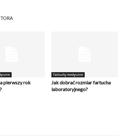
UTORA
dyczne
Fartuchy medyczne
na pierwszy rok
Jak dobrać rozmiar fartucha
?
laboratoryjnego?