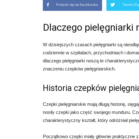
Podziel się na Facebooku
Tweet (Ćw
Dlaczego pielęgniarki 
W dzisiejszych czasach pielęgniarki są nieodł
codziennie w szpitalach, przychodniach i domac
dlaczego pielęgniarki noszą te charakterystyczn
znaczeniu czepków pielęgniarskich.
Historia czepków pielęgni
Czepki pielęgniarskie mają długą historię, się
nosiły czepki jako część swojego munduru. Cze
charakterystyczny kształt, który odróżniał piel
Początkowo czepki miały głównie praktyczne za