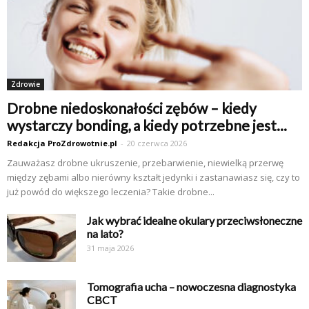
Zdrowie
Drobne niedoskonałości zębów – kiedy
wystarczy bonding, a kiedy potrzebne jest...
Redakcja ProZdrowotnie.pl
-
20 czerwca 2026
Zauważasz drobne ukruszenie, przebarwienie, niewielką przerwę
między zębami albo nierówny kształt jedynki i zastanawiasz się, czy to
już powód do większego leczenia? Takie drobne...
Jak wybrać idealne okulary przeciwsłoneczne
na lato?
31 maja 2026
Tomografia ucha – nowoczesna diagnostyka
CBCT