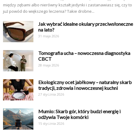
między zębami albo nierówny kształt jedynki i zastanawiasz się, czy to
już powód do większego leczenia? Takie drobne...
Jak wybrać idealne okulary przeciwsłoneczne
na lato?
31 maja 2026
Tomografia ucha – nowoczesna diagnostyka
CBCT
28 maja 2026
Ekologiczny ocet jabłkowy – naturalny skarb
tradycji, zdrowia i nowoczesnej kuchni
27 stycznia 2026
Mumio: Skarb gór, który budzi energię i
odżywia Twoje komórki
15 stycznia 2026