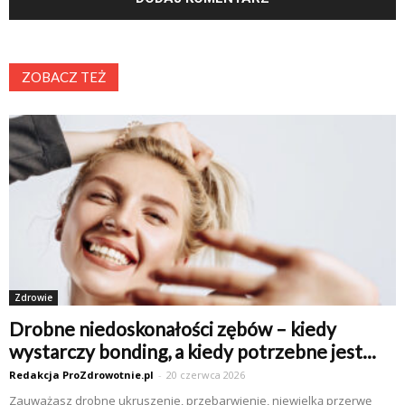
ZOBACZ TEŻ
Zdrowie
Drobne niedoskonałości zębów – kiedy
wystarczy bonding, a kiedy potrzebne jest...
Redakcja ProZdrowotnie.pl
-
20 czerwca 2026
Zauważasz drobne ukruszenie, przebarwienie, niewielką przerwę