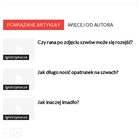
POWIĄZANE ARTYKUŁY
WIĘCEJ OD AUTORA
Czy rana po zdjęciu szwów może się rozejść?
Igłotrzymacze
Jak długo nosić opatrunek na szwach?
Igłotrzymacze
Jak inaczej imadło?
Igłotrzymacze