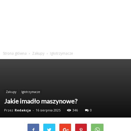
Strona główna
Zakupy
Igłotrzymacze
Zakupy
Igłotrzymacze
Jakie imadło maszynowe?
Przez
Redakcja
-
16 sierpnia 2025
346
0