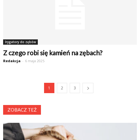
Irygatory do zębów
Z czego robi się kamień na zębach?
Redakcja
-
6 maja 2025
1
2
3
ZOBACZ TEŻ