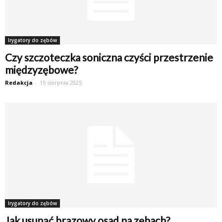
Irygatory do zębów
Czy szczoteczka soniczna czyści przestrzenie
międzyzębowe?
Redakcja
-
15 sierpnia 2025
Irygatory do zębów
Jak usunąć brązowy osad na zębach?