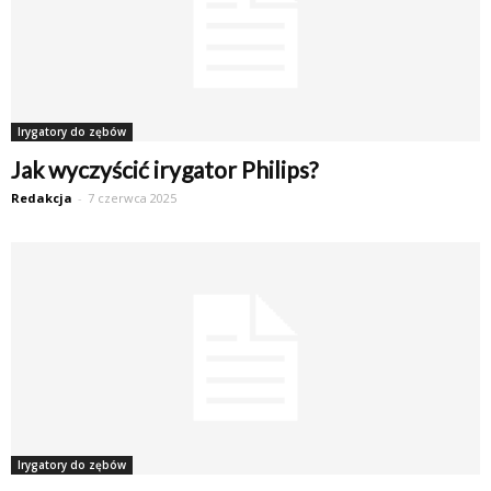
Irygatory do zębów
Jak wyczyścić irygator Philips?
Redakcja
-
7 czerwca 2025
Irygatory do zębów