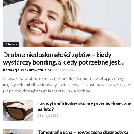
Zdrowie
Drobne niedoskonałości zębów – kiedy
wystarczy bonding, a kiedy potrzebne jest...
Redakcja ProZdrowotnie.pl
-
20 czerwca 2026
Zauważasz drobne ukruszenie, przebarwienie, niewielką przerwę
między zębami albo nierówny kształt jedynki i zastanawiasz się, czy to
już powód do większego leczenia? Takie drobne...
Jak wybrać idealne okulary przeciwsłoneczne
na lato?
31 maja 2026
Tomografia ucha – nowoczesna diagnostyka